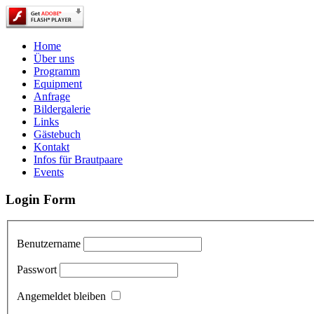
Home
Über uns
Programm
Equipment
Anfrage
Bildergalerie
Links
Gästebuch
Kontakt
Infos für Brautpaare
Events
Login Form
Benutzername
Passwort
Angemeldet bleiben