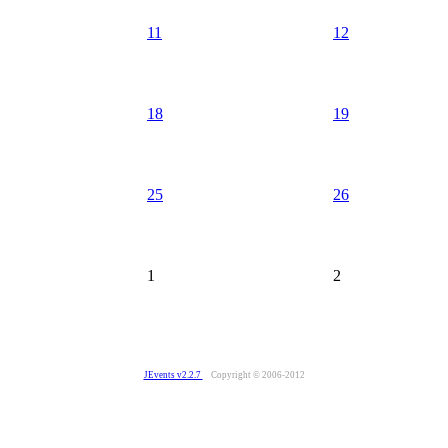
11
12
18
19
25
26
1
2
JEvents v2.2.7
Copyright © 2006-2012